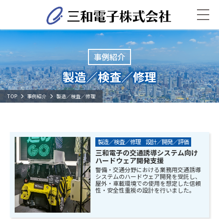
事例紹介
製造／検査／修理
TOP
事例紹介
製造／検査／修理
製造／検査／修理
設計／開発／評価
三和電子の交通誘導システム向け
ハードウェア開発支援
警備・交通分野における業務用交通誘導
システムのハードウェア開発を受託し、
屋外・車載環境での使用を想定した信頼
性・安全性重視の設計を行いました。