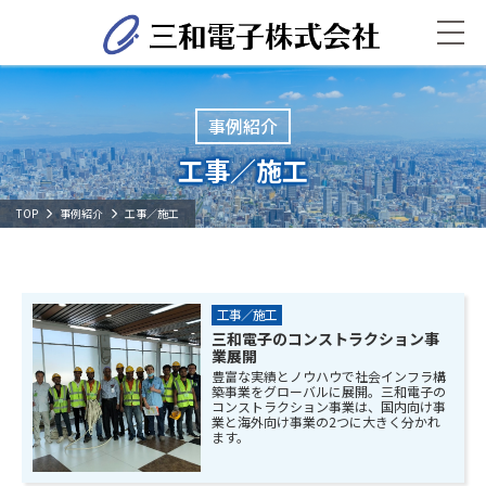
事例紹介
工事／施工
TOP
事例紹介
工事／施工
工事／施工
三和電子のコンストラクション事
業展開
豊富な実績とノウハウで社会インフラ構
築事業をグローバルに展開。三和電子の
コンストラクション事業は、国内向け事
業と海外向け事業の2つに大きく分かれ
ます。